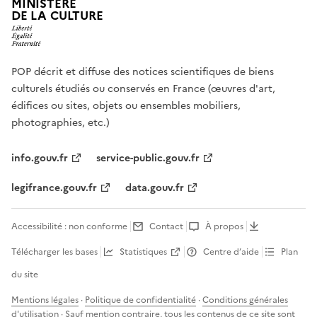
MINISTÈRE
DE LA CULTURE
POP décrit et diffuse des notices scientifiques de biens
culturels étudiés ou conservés en France (œuvres d'art,
édifices ou sites, objets ou ensembles mobiliers,
photographies, etc.)
info.gouv.fr
service-public.gouv.fr
legifrance.gouv.fr
data.gouv.fr
Accessibilité : non conforme
Contact
À propos
Télécharger les bases
Statistiques
Centre d’aide
Plan
du site
Mentions légales
·
Politique de confidentialité
·
Conditions générales
d'utilisation
· Sauf mention contraire, tous les contenus de ce site sont