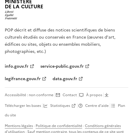
MINISTÈRE
DE LA CULTURE
POP décrit et diffuse des notices scientifiques de biens
culturels étudiés ou conservés en France (œuvres d'art,
édifices ou sites, objets ou ensembles mobiliers,
photographies, etc.)
info.gouv.fr
service-public.gouv.fr
legifrance.gouv.fr
data.gouv.fr
Accessibilité : non conforme
Contact
À propos
Télécharger les bases
Statistiques
Centre d’aide
Plan
du site
Mentions légales
·
Politique de confidentialité
·
Conditions générales
d'utilisation
· Sauf mention contraire, tous les contenus de ce site sont