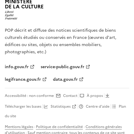
MINISTÈRE
DE LA CULTURE
POP décrit et diffuse des notices scientifiques de biens
culturels étudiés ou conservés en France (œuvres d'art,
édifices ou sites, objets ou ensembles mobiliers,
photographies, etc.)
info.gouv.fr
service-public.gouv.fr
legifrance.gouv.fr
data.gouv.fr
Accessibilité : non conforme
Contact
À propos
Télécharger les bases
Statistiques
Centre d’aide
Plan
du site
Mentions légales
·
Politique de confidentialité
·
Conditions générales
d'utilisation
· Sauf mention contraire, tous les contenus de ce site sont