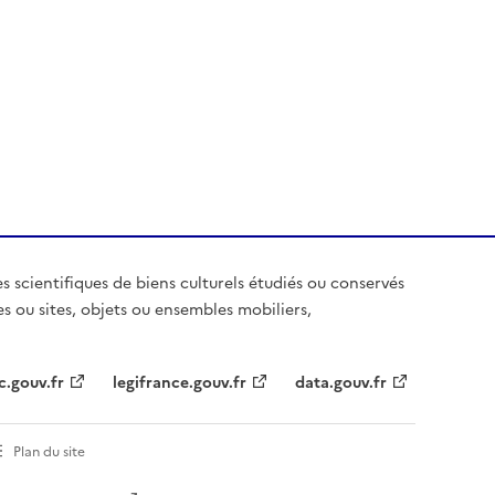
es scientifiques de biens culturels étudiés ou conservés
es ou sites, objets ou ensembles mobiliers,
c.gouv.fr
legifrance.gouv.fr
data.gouv.fr
Plan du site