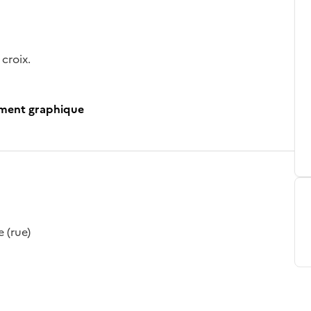
croix.
ument graphique
e (rue)