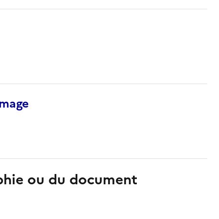
’image
aphie ou du document