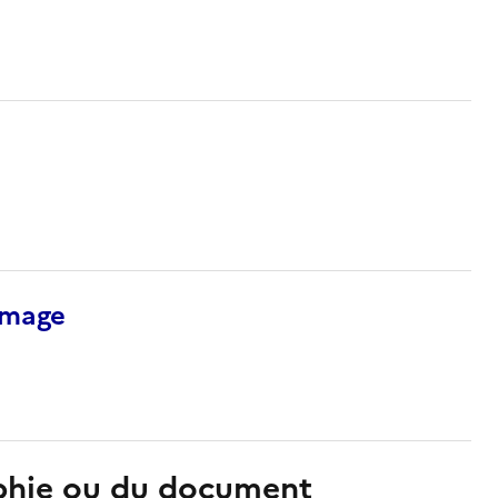
’image
aphie ou du document