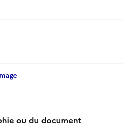
’image
aphie ou du document