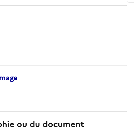
’image
aphie ou du document