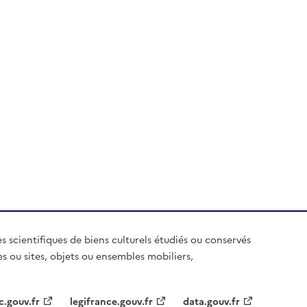
es scientifiques de biens culturels étudiés ou conservés
es ou sites, objets ou ensembles mobiliers,
c.gouv.fr
legifrance.gouv.fr
data.gouv.fr