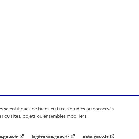
es scientifiques de biens culturels étudiés ou conservés
es ou sites, objets ou ensembles mobiliers,
c.gouv.fr
legifrance.gouv.fr
data.gouv.fr