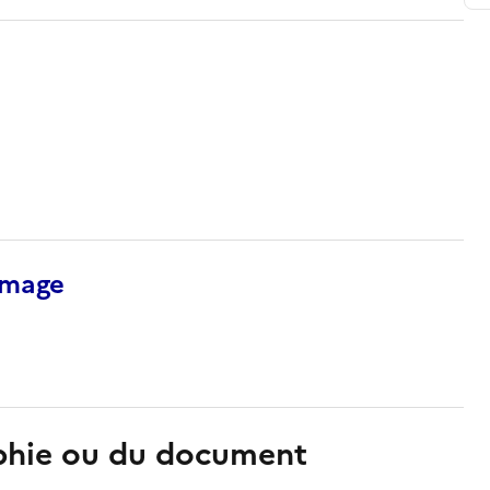
’image
aphie ou du document