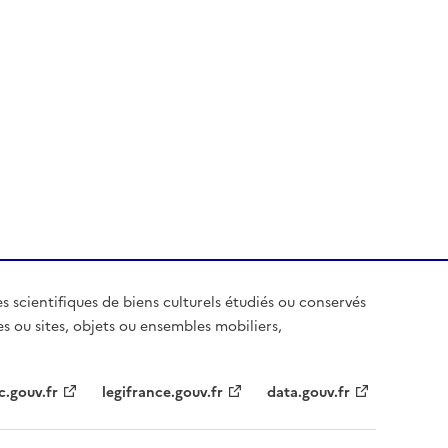
es scientifiques de biens culturels étudiés ou conservés
es ou sites, objets ou ensembles mobiliers,
c.gouv.fr
legifrance.gouv.fr
data.gouv.fr