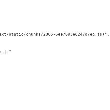
xt/static/chunks/2865-6ee7693e8247d7ea.js)",

.js"
