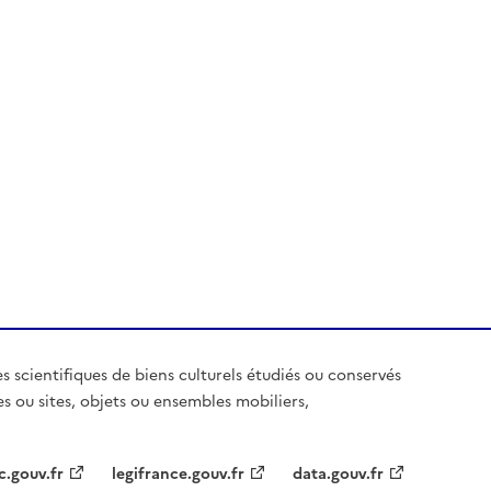
es scientifiques de biens culturels étudiés ou conservés
es ou sites, objets ou ensembles mobiliers,
c.gouv.fr
legifrance.gouv.fr
data.gouv.fr