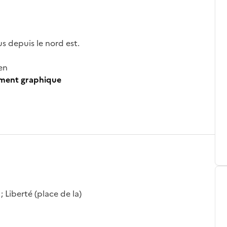
s depuis le nord est.
en
ument graphique
; Liberté (place de la)