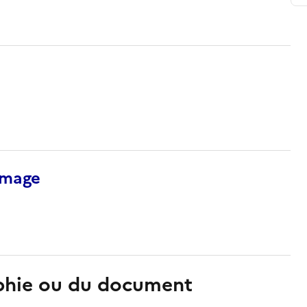
’image
aphie ou du document