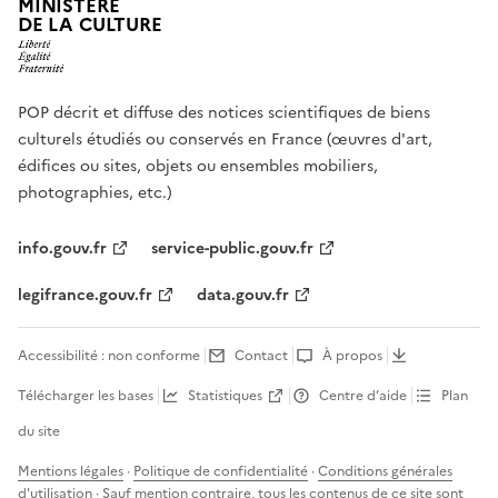
MINISTÈRE
DE LA CULTURE
POP décrit et diffuse des notices scientifiques de biens
culturels étudiés ou conservés en France (œuvres d'art,
édifices ou sites, objets ou ensembles mobiliers,
photographies, etc.)
info.gouv.fr
service-public.gouv.fr
legifrance.gouv.fr
data.gouv.fr
Accessibilité : non conforme
Contact
À propos
Télécharger les bases
Statistiques
Centre d’aide
Plan
du site
Mentions légales
·
Politique de confidentialité
·
Conditions générales
d'utilisation
· Sauf mention contraire, tous les contenus de ce site sont