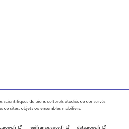
es scientifiques de biens culturels étudiés ou conservés
es ou sites, objets ou ensembles mobiliers,
c.gouv.fr
legifrance.gouv.fr
data.gouv.fr