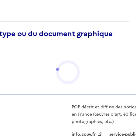
otype ou du document graphique
POP décrit et diffuse des notic
en France (œuvres d'art, édific
photographies, etc.)
info.gouv.fr
service-publi