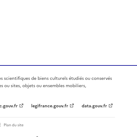
es scientifiques de biens culturels étudiés ou conservés
es ou sites, objets ou ensembles mobiliers,
c.gouv.fr
legifrance.gouv.fr
data.gouv.fr
Plan du site