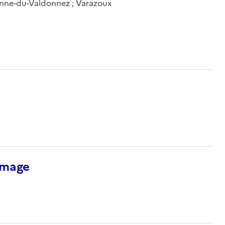
ienne-du-Valdonnez ; Varazoux
’image