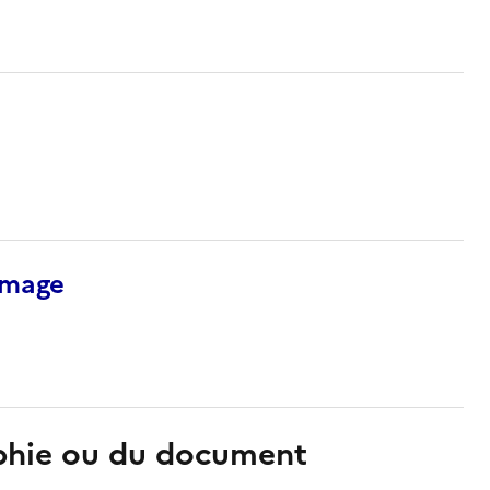
’image
aphie ou du document