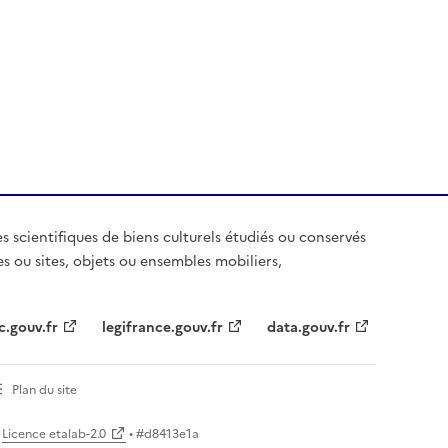
es scientifiques de biens culturels étudiés ou conservés
es ou sites, objets ou ensembles mobiliers,
c.gouv.fr
legifrance.gouv.fr
data.gouv.fr
Plan du site
Licence etalab-2.0
• #
d8413e1a