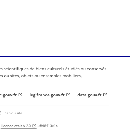
es scientifiques de biens culturels étudiés ou conservés
es ou sites, objets ou ensembles mobiliers,
c.gouv.fr
legifrance.gouv.fr
data.gouv.fr
Plan du site
Licence etalab-2.0
• #
d8413e1a