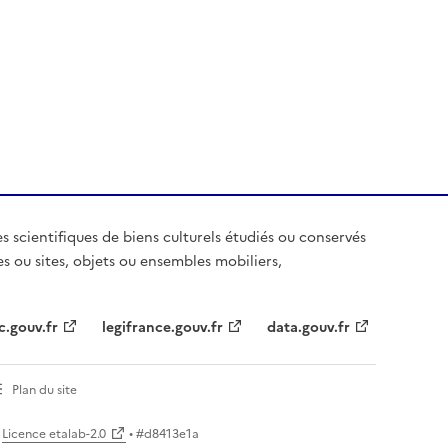
es scientifiques de biens culturels étudiés ou conservés
es ou sites, objets ou ensembles mobiliers,
c.gouv.fr
legifrance.gouv.fr
data.gouv.fr
Plan du site
Licence etalab-2.0
• #
d8413e1a