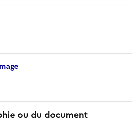
’image
aphie ou du document