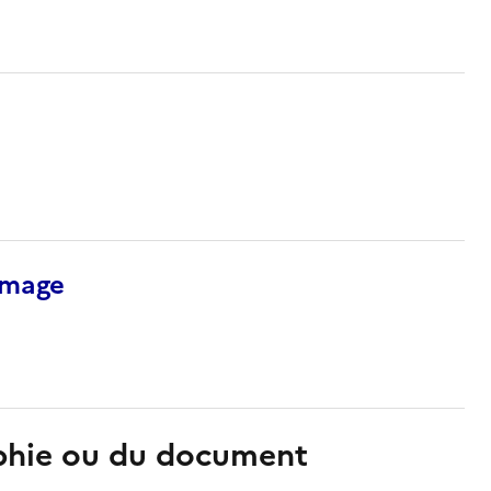
’image
aphie ou du document