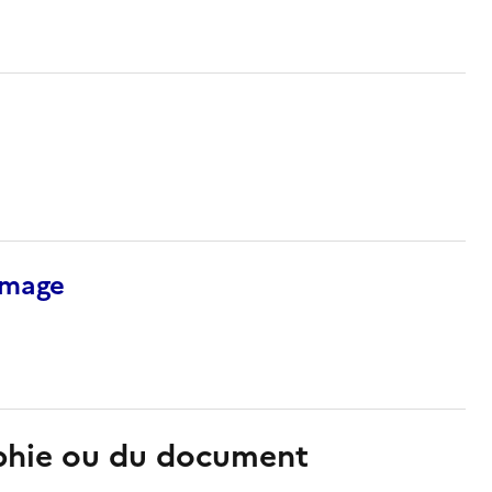
’image
aphie ou du document