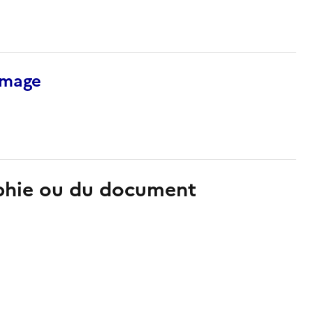
’image
aphie ou du document