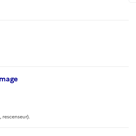
’image
 rescenseur).