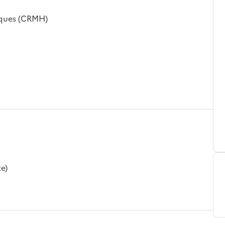
iques (CRMH)
te)