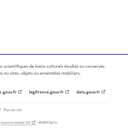
es scientifiques de biens culturels étudiés ou conservés
es ou sites, objets ou ensembles mobiliers,
c.gouv.fr
legifrance.gouv.fr
data.gouv.fr
Plan du site
Licence etalab-2.0
• #
d8413e1a