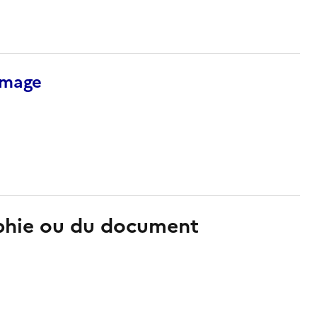
’image
aphie ou du document