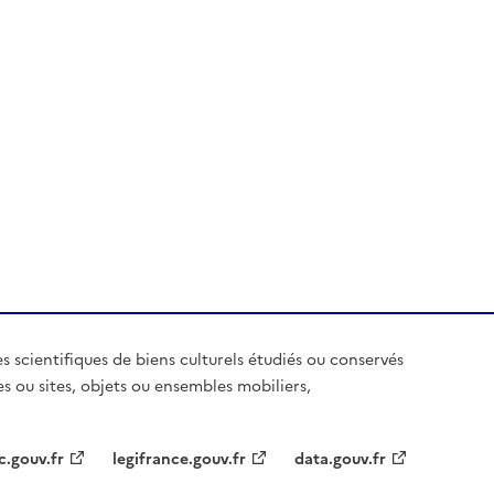
es scientifiques de biens culturels étudiés ou conservés
es ou sites, objets ou ensembles mobiliers,
c.gouv.fr
legifrance.gouv.fr
data.gouv.fr