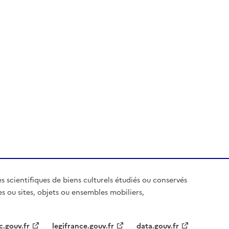
es scientifiques de biens culturels étudiés ou conservés
es ou sites, objets ou ensembles mobiliers,
c.gouv.fr
legifrance.gouv.fr
data.gouv.fr