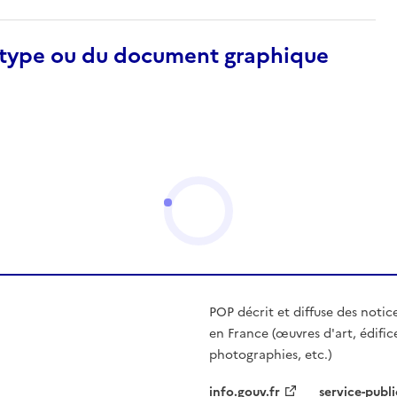
otype ou du document graphique
POP décrit et diffuse des notic
en France (œuvres d'art, édific
photographies, etc.)
info.gouv.fr
service-publi