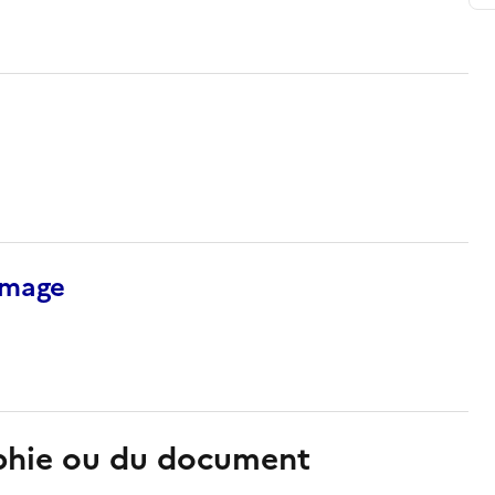
’image
aphie ou du document