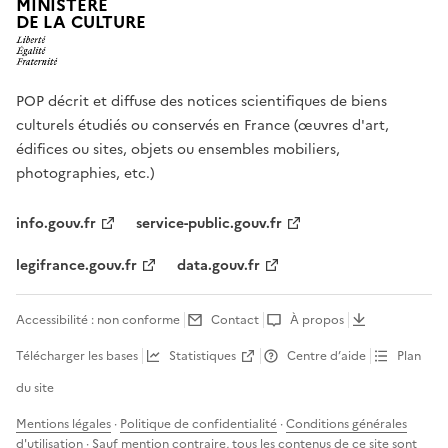
MINISTÈRE
DE LA CULTURE
POP décrit et diffuse des notices scientifiques de biens
culturels étudiés ou conservés en France (œuvres d'art,
édifices ou sites, objets ou ensembles mobiliers,
photographies, etc.)
info.gouv.fr
service-public.gouv.fr
legifrance.gouv.fr
data.gouv.fr
Accessibilité : non conforme
Contact
À propos
Télécharger les bases
Statistiques
Centre d’aide
Plan
du site
Mentions légales
·
Politique de confidentialité
·
Conditions générales
d'utilisation
· Sauf mention contraire, tous les contenus de ce site sont