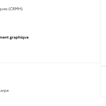
iques (CRMH)
ument graphique
carpe