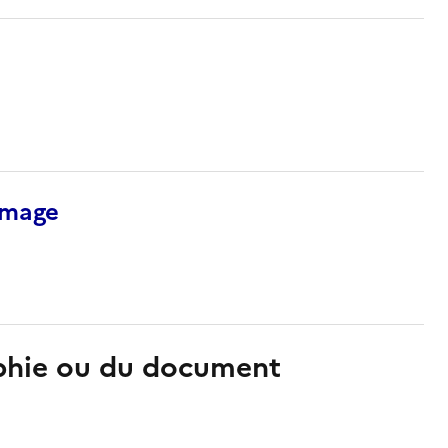
’image
aphie ou du document