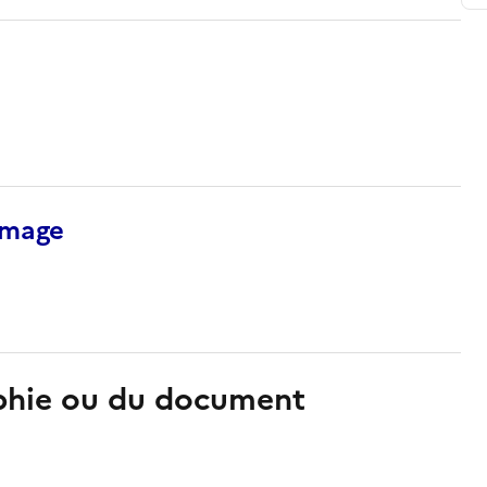
’image
aphie ou du document