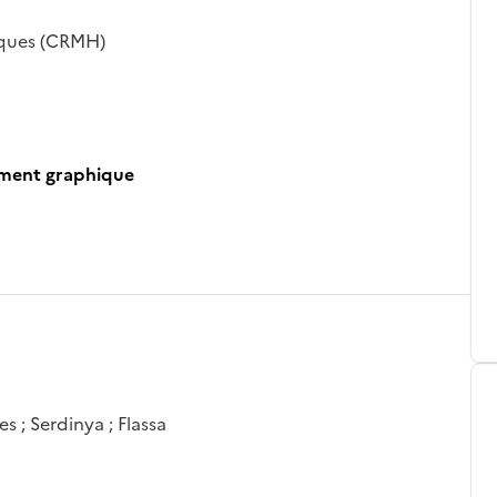
iques (CRMH)
ument graphique
s ; Serdinya ; Flassa