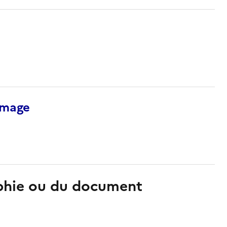
’image
aphie ou du document