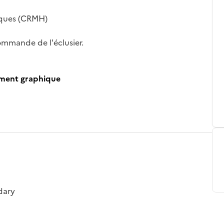
iques (CRMH)
ommande de l'éclusier.
ument graphique
dary