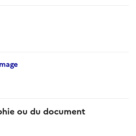
’image
aphie ou du document