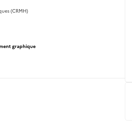
iques (CRMH)
ument graphique