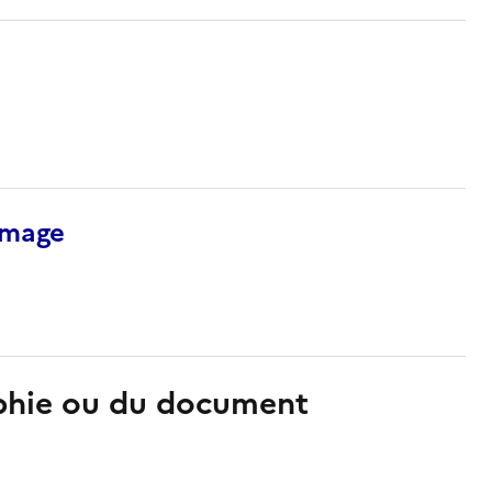
’image
aphie ou du document