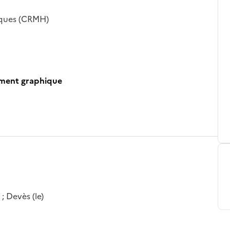
iques (CRMH)
ument graphique
; Devès (le)