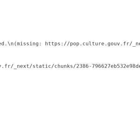
ed.\n(missing: https://pop.culture.gouv.fr/_ne
.fr/_next/static/chunks/2386-796627eb532e98de