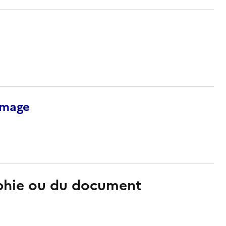
’image
aphie ou du document