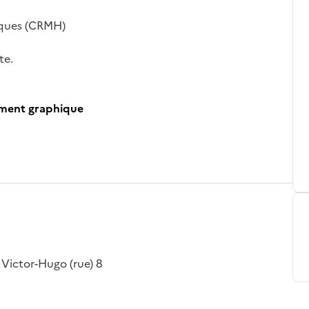
iques (CRMH)
te.
ument graphique
 Victor-Hugo (rue) 8