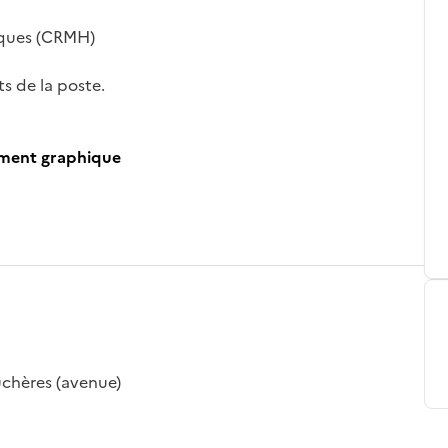
iques (CRMH)
ts de la poste.
ument graphique
uchères (avenue)