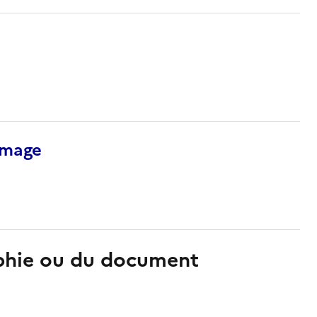
’image
aphie ou du document