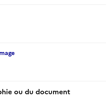
’image
aphie ou du document