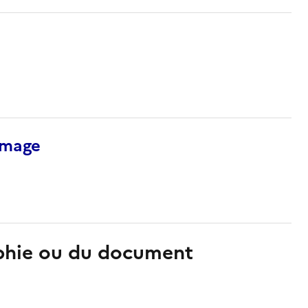
’image
aphie ou du document