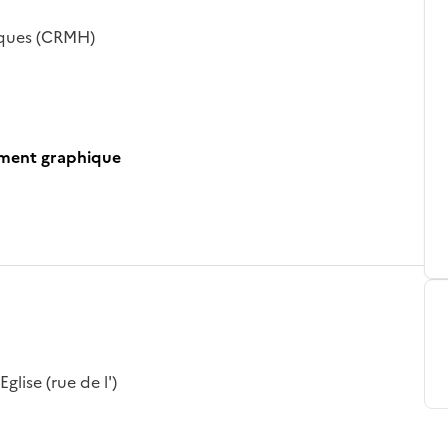
iques (CRMH)
ument graphique
glise (rue de l')