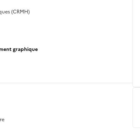
iques (CRMH)
ument graphique
re