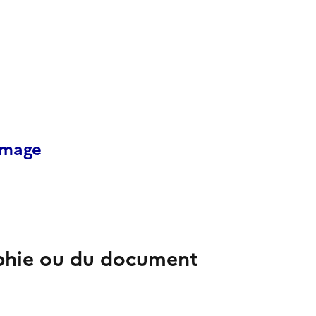
’image
aphie ou du document