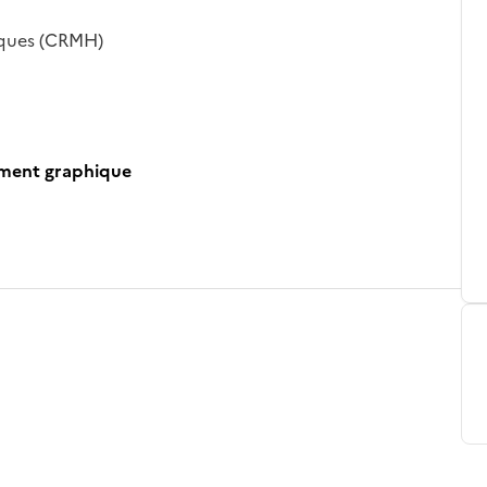
iques (CRMH)
ument graphique