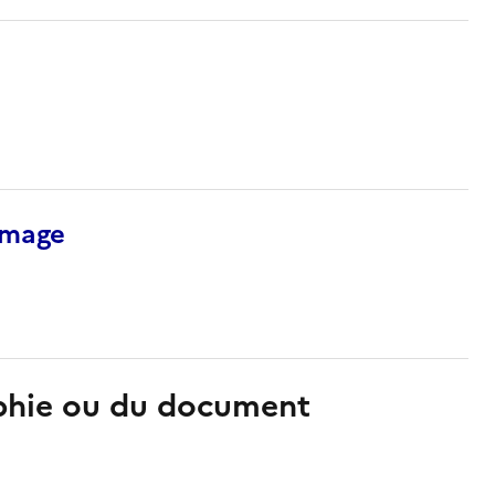
’image
aphie ou du document