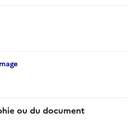
’image
aphie ou du document