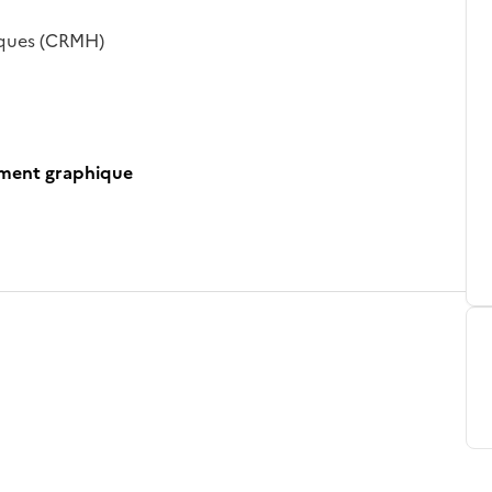
iques (CRMH)
ument graphique