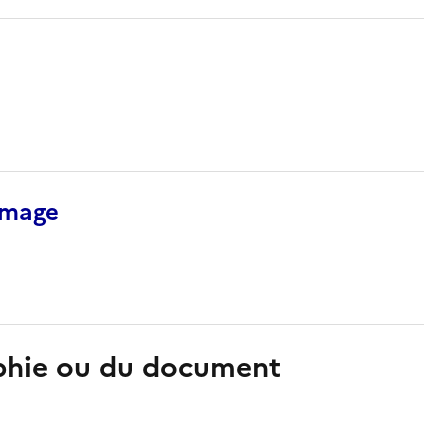
’image
aphie ou du document