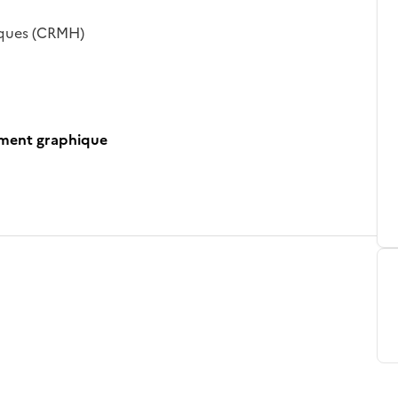
iques (CRMH)
ument graphique