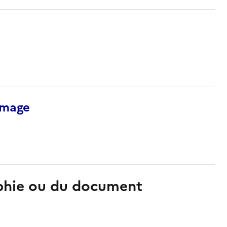
’image
aphie ou du document