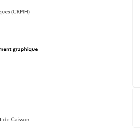
iques (CRMH)
ument graphique
et-de-Caisson