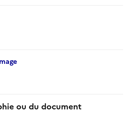
’image
aphie ou du document