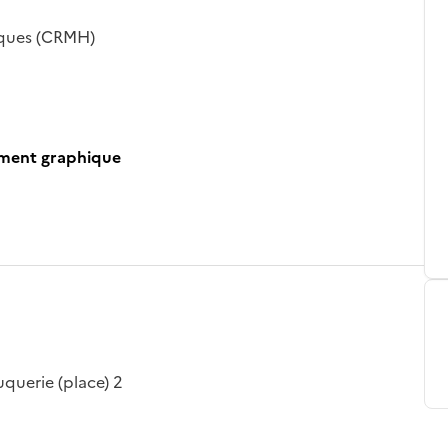
iques (CRMH)
ument graphique
uquerie (place) 2