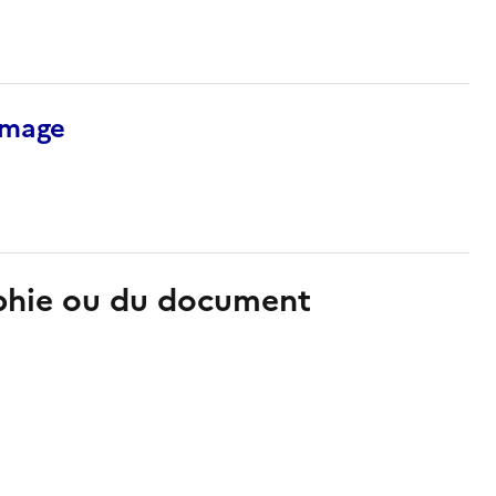
’image
aphie ou du document