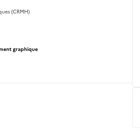
iques (CRMH)
ument graphique