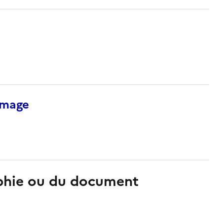
’image
aphie ou du document